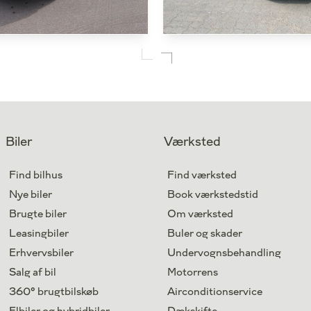
nyaq
Skoda Enyaq
d Aut.
60 iV 180HK 5d Aut.
77.000 km
Antal kørte km
El
Drivmiddel
2021
1. reg.
Biler
Værksted
Valby
Lokation
Find bilhus
Find værksted
219.800
Kontant
kr.
Nye biler
Book værkstedstid
Brugte biler
Om værksted
Leasingbiler
Buler og skader
Erhvervsbiler
Undervognsbehandling
Salg af bil
Motorrens
360° brugtbilskøb
Airconditionservice