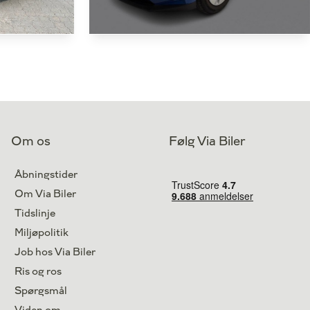
Skoda Enyaq
50 iV 148HK 5d Aut.
18.000 km
Antal kørte km
36.000 km
El
Drivmiddel
El
2024
1. reg.
2023
Om os
Følg Via Biler
Middelfart
Lokation
Aarhus V
Åbningstider
244.800
179.800
Kontant
kr.
kr.
Om Via Biler
Tidslinje
Miljøpolitik
Job hos Via Biler
Ris og ros
Spørgsmål