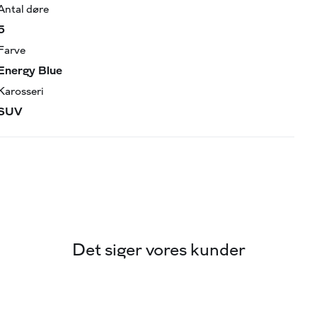
ent, Vognbaneovervågning, 3-faset ladestik
Antal døre
5
Farve
Energy Blue
g af bilens funktioner
Karosseri
SUV
deller
 Mandal Alle 15, 5500 Middelfart 🚗 Via Biler –
Det siger vores kunder