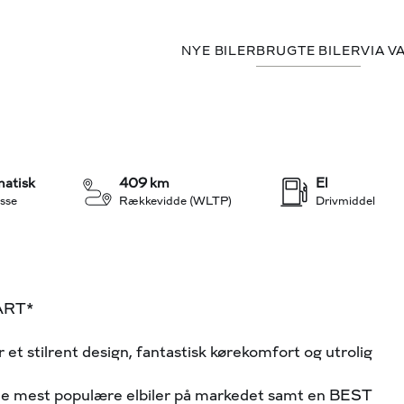
NYE BILER
BRUGTE BILER
VIA V
+5
atisk
409 km
El
sse
Rækkevidde (WLTP)
Drivmiddel
ART*
 et stilrent design, fantastisk kørekomfort og utrolig
 mest populære elbiler på markedet samt en BEST