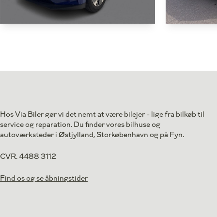
Skoda Enyaq
Skoda E
60 iV 180HK 5d Aut.
80 iV 204HK 5
Antal kørte km
38.000 km
Antal kørte km
Drivmiddel
El
Drivmiddel
1. reg.
2024
1. reg.
Lokation
Aarhus V
Lokation
Hos Via Biler gør vi det nemt at være bilejer - lige fra bilkøb til
234.800
Kontant
Kontant
service og reparation. Du finder vores bilhuse og
kr.
autoværksteder i Østjylland, Storkøbenhavn og på Fyn.
CVR. 4488 3112
Find os og se åbningstider