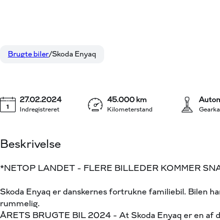
Skoda Enyaq
234.800 kr.
60 iV 180HK 5d Aut.
KONTANT
Brugte biler
Skoda Enyaq
27.02.2024
45.000 km
Autom
Indregistreret
Kilometerstand
Gearka
Beskrivelse
*NETOP LANDET - FLERE BILLEDER KOMMER SN
Skoda Enyaq er danskernes fortrukne familiebil. Bilen har
rummelig.
ÅRETS BRUGTE BIL 2024 - At Skoda Enyaq er en af de