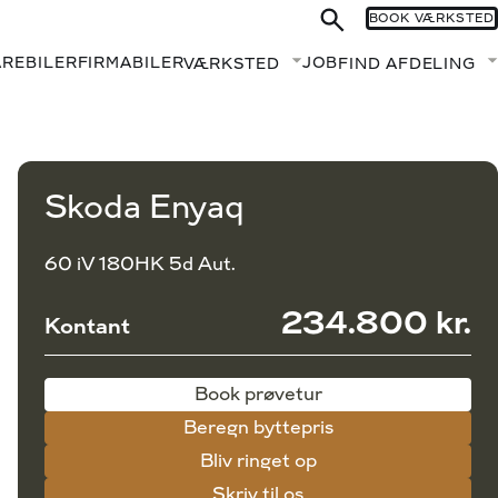
BOOK VÆRKSTED
AREBILER
FIRMABILER
JOB
VÆRKSTED
FIND AFDELING
Fold undermenu ud
Book prøvetur
Beregn byttepris
Skoda Enyaq
60 iV 180HK 5d Aut.
234.800 kr.
Kontant
Book prøvetur
Beregn byttepris
Bliv ringet op
Skriv til os