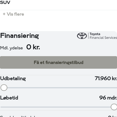
for/bag, Trådløs mobilopladning, Udvendig
1000 kg
SUV
temperaturmåler, USB-C stik, USB-C tilslutning, 360°
Tilkoblingsvægt uden bremser
kamera, Blind Spot Monitoring / Rear Cross Trafic Alert,
+ Vis flere
750 kg
Canton lydanlæg
Salgsafdelingen holder åbent:
Mandag - Fredag kl. 09.00 - 17.30
Lørdag og Søndag kl 11.00 - 16.00
Hos Via Biler har du altid mulighed for:
💳 Attraktive finansieringsmuligheder både med og
uden udbetaling!
💼 Skarpe forsikringstilbud
🔄 Vi byder på alle biler – Uanset alder, kilometer og
mærke
Salgsafdelingen holder åbent:
Mandag - Fredag kl. 09.00 - 17.30
Søndag kl 11.00 - 16.00