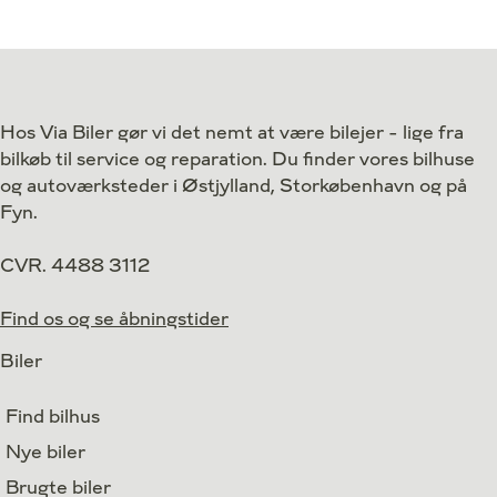
Antal kørte km
36.000 km
Antal kørte km
Drivmiddel
El
Drivmiddel
1. reg.
2023
1. reg.
Lokation
Aarhus V
Lokation
Hos Via Biler gør vi det nemt at være bilejer - lige fra
179.800
Kontant
Kontant
kr.
bilkøb til service og reparation. Du finder vores bilhuse
og autoværksteder i Østjylland, Storkøbenhavn og på
Fyn.
CVR. 4488 3112
Find os og se åbningstider
Biler
Find bilhus
Nye biler
Brugte biler