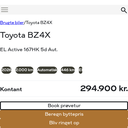
Menu
Book prøvetur
Beregn byttepris
Brugte biler
Toyota BZ4X
Toyota BZ4X
EL Active 167HK 5d Aut.
+26
2026
2.000 km
Automatisk
446 km
El
294.900 kr.
Kontant
Book prøvetur
Beregn byttepris
Bliv ringet op