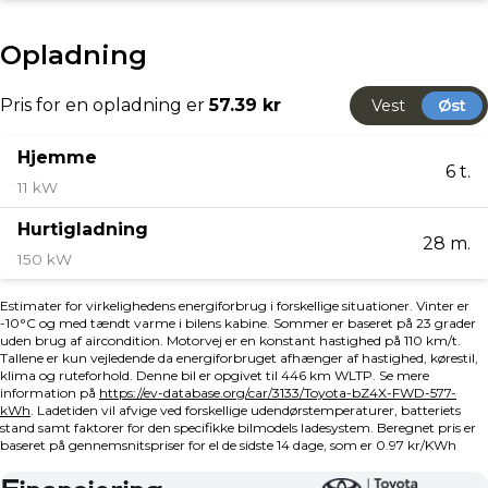
🔄 Vi byder på alle biler – Uanset alder, kilometer og
mærke
Salgsafdelingen holder åbent:
Mandag - Fredag kl. 09.00 - 17.30
Søndag kl 11.00 - 16.00
📞32 46 80 00
📍 Englandsvej 395, 2770 Kastrup
🚗 Via Biler – Toyota Amager