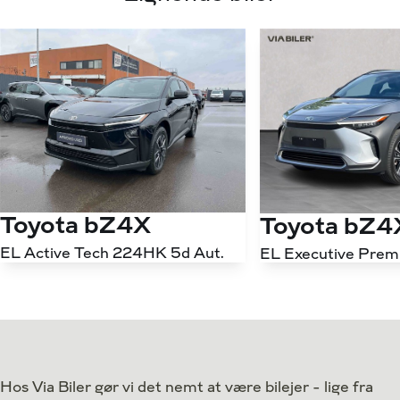
Toyota bZ4X
Toyota bZ4
EL Active Tech 224HK 5d Aut.
Antal kørte km
2.000 km
Antal kørte km
Drivmiddel
El
Drivmiddel
1. reg.
2026
1. reg.
Lokation
Valby
Lokation
Hos Via Biler gør vi det nemt at være bilejer - lige fra
319.900
Kontant
Kontant
kr.