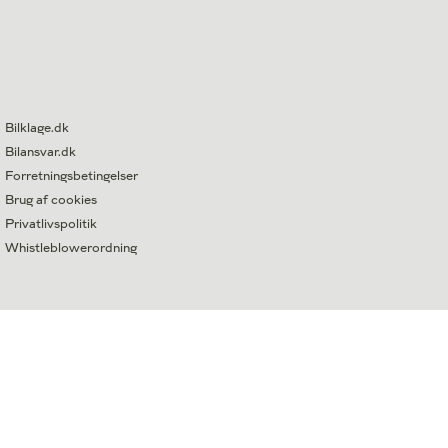
Bilklage.dk
Bilansvar.dk
Forretningsbetingelser
Brug af cookies
Privatlivspolitik
Whistleblowerordning