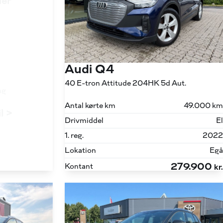
ler
Audi Q4
40 E-tron Attitude 204HK 5d Aut.
ng
Antal kørte km
49.000 km
il >
Drivmiddel
El
1. reg.
2022
Lokation
Egå
279.900
Kontant
kr.