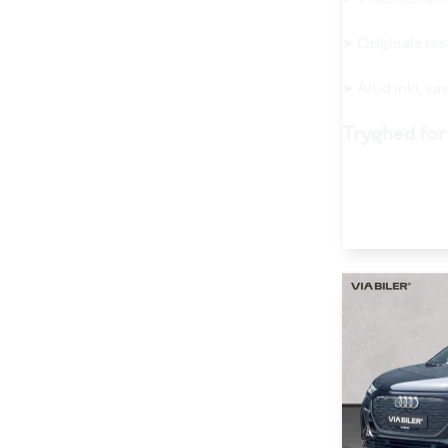
➤ Originale re
➤ Altid inkl. v
Tryghed for 