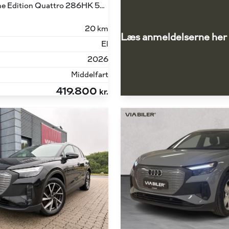
45 E-tron S Line Edition Quattro 286HK 5d Aut.
20 km
Læs anmeldelserne her
El
2026
Middelfart
419.800
kr.