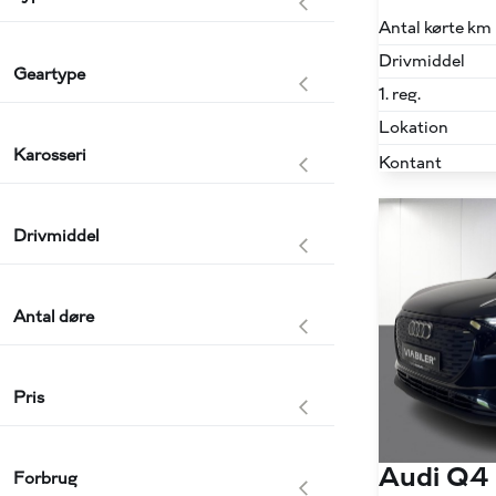
Antal kørte km
Drivmiddel
Geartype
1. reg.
Lokation
Karosseri
Kontant
Drivmiddel
Antal døre
Pris
Audi Q4
Forbrug