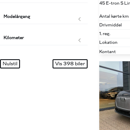
Antal kørte km
Modelårgang
Drivmiddel
1. reg.
Kilometer
Lokation
Kontant
Nulstil
Vis
398
biler