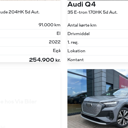
Audi Q4
itude 204HK 5d Aut.
35 E-tron 170HK 5d Aut.
91.000 km
Antal kørte km
El
Drivmiddel
2022
1. reg.
Egå
Lokation
254.900
Kontant
kr.
e hos Via Biler
bil