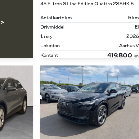
45 E-tron S Line Edition Quattro 286HK 5d Aut.
Antal kørte km
5 km
 >
Drivmiddel
El
1. reg.
2026
Lokation
Aarhus V
419.800
Kontant
kr.