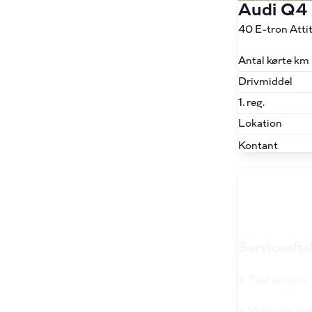
Audi Q4
40 E-tron Att
Antal kørte km
Drivmiddel
1. reg.
Lokation
Kontant
Serviceaftal
➤ Fast lav pris
➤ Vi kender din 