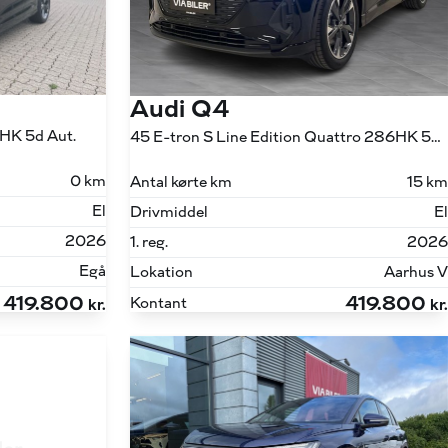
Audi Q4
6HK 5d Aut.
45 E-tron S Line Edition Quattro 286HK 5d Aut.
0 km
Antal kørte km
15 km
El
Drivmiddel
El
2026
1. reg.
2026
Egå
Lokation
Aarhus V
419.800
419.800
Kontant
kr.
kr.