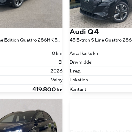
Audi Q4
45 E-tron S Line Edition Quattro 286HK 5d Aut.
45 E-tron S Line Quattro 28
0 km
Antal kørte km
El
Drivmiddel
2026
1. reg.
Valby
Lokation
419.800
Kontant
kr.