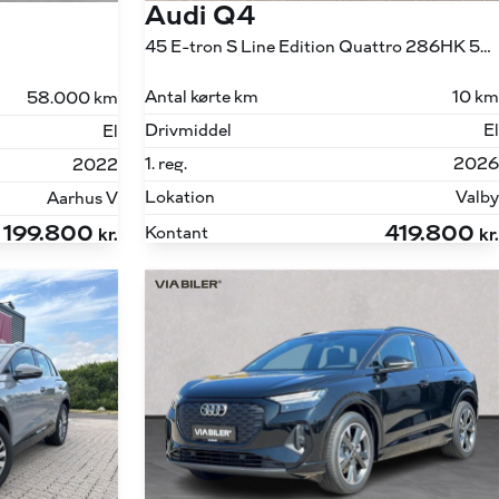
Audi Q4
45 E-tron S Line Edition Quattro 286HK 5d Aut.
Antal kørte km
10 km
58.000 km
Drivmiddel
El
El
1. reg.
2026
2022
Lokation
Valby
Aarhus V
199.800
419.800
Kontant
kr.
kr.