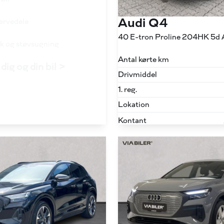
Audi Q4
servedele
40 E-tron Proline 204HK 5d 
ask og støvsugning
Antal kørte km
dig og din bil >
Drivmiddel
1. reg.
Lokation
Kontant