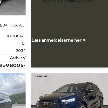
Sportback 40 E-tron Attitude 204HK 5d Aut.
78.000 km
Læs anmeldelserne her >
El
2024
Aarhus V
259.800
kr.