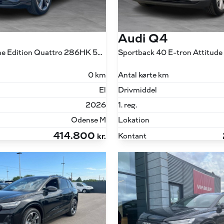
Audi Q4
45 E-tron S Line Edition Quattro 286HK 5d Aut.
0 km
Antal kørte km
El
Drivmiddel
2026
1. reg.
Odense M
Lokation
414.800
Kontant
kr.