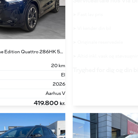
Serviceaftale hos Via Bi
➤ Fast lav pris
➤ Vi kender din bil
➤ Originale reservedele
45 E-tron S Line Edition Quattro 286HK 5d Aut.
➤ Altid inkl. vask og støvsugni
20 km
Tryghed for dig og din b
El
2026
Aarhus V
419.800
kr.