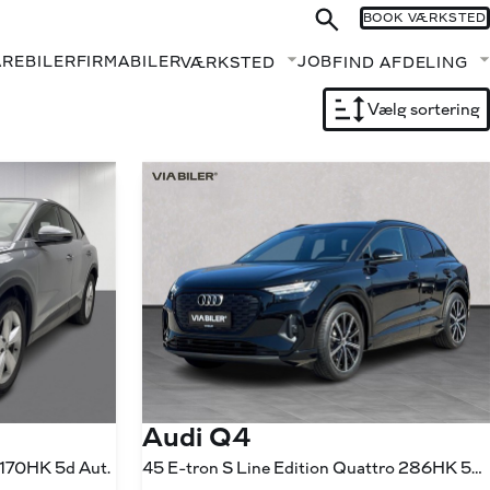
BOOK VÆRKSTED
AREBILER
FIRMABILER
JOB
VÆRKSTED
FIND AFDELING
Fold undermenu ud
Vælg sortering
Audi Q4
 170HK 5d Aut.
45 E-tron S Line Edition Quattro 286HK 5d Aut.