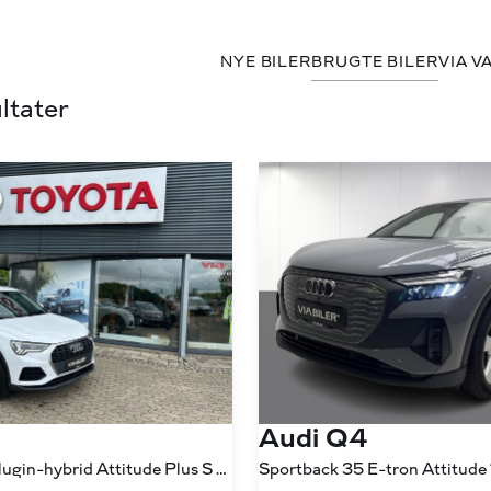
NYE BILER
BRUGTE BILER
VIA V
ltater
Audi Q4
1,4 45 TFSI e Plugin-hybrid Attitude Plus S Tronic 245HK 5d 6g Aut.
Sportback 35 E-tron Attitude