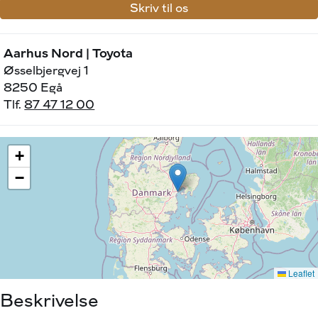
Skriv til os
Aarhus Nord | Toyota
Øsselbjergvej 1
8250 Egå
Tlf.
87 47 12 00
Beskrivelse