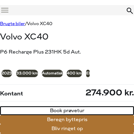
Menu
Book prøvetur
Beregn byttepris
Brugte biler
Volvo XC40
Volvo XC40
P6 Recharge Plus 231HK 5d Aut.
+17
2023
33.000 km
Automatisk
400 km
El
274.900 kr.
Kontant
Book prøvetur
Beregn byttepris
Bliv ringet op