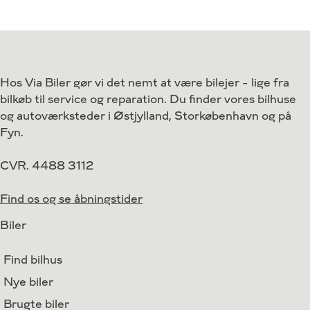
Antal kørte km
32.000 km
Antal kørte km
Drivmiddel
El
Drivmiddel
1. reg.
2024
1. reg.
Lokation
Brøndby
Lokation
Hos Via Biler gør vi det nemt at være bilejer - lige fra
314.900
Kontant
Kontant
kr.
bilkøb til service og reparation. Du finder vores bilhuse
3.456
Finansiering
kr.
og autoværksteder i Østjylland, Storkøbenhavn og på
Fyn.
CVR. 4488 3112
Find os og se åbningstider
Biler
Find bilhus
Nye biler
Brugte biler