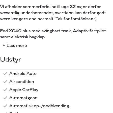
Vi afholder sommerferie indtil uge 32 og er derfor
væsentlig underbemandet, svartiden kan derfor godt
være længere end normalt. Tak for forståelsen :)
Fed XC40 plus med svingbart træk, Adaptiv fartpilot
samt elektrisk bagklap
+ Læs mere
Teknisk data:
Motor: 231 HK / EL
Udstyr
Batteri: 70 kWh (Netto)
Rækkevidde: 418 km blandet kørsel [WLTP]
Grøn ejerafgift: Kr. 420,- [Halvårligt]
Android Auto
Fartpilot
Fartpilot adaptiv
Fjernbetjent centrallås
Klimaanlæg
Internet
Håndfri telefon
LED Lygter
Multifunktionsrat
Nøglefri døre
Nøglefri start
Navigation
Parkeringssensor bag
Parkeringssensor for
Regnsensor
Sædevarme for/bag
Sædevarme for
Varmepumpe
USB stik
19" Alufælge
Fuld LED forlygter
Anhængertræk
Anhængertræk svingbart (man.)
Adaptiv fartpilot
Armlæn
Stofindtræk
Splitbagsæde
Rat m. varme
Multijusterbart rat
Læderrat
Kopholder
Justerbart rat
Højdejusterbart førersæde
Automatisk nødbremsesystem
Vognbaneovervågning
Vejbaneassistent
Træthedsregistrering
Skiltegenkendelse
Isofix
Dæktrykssensor
Blindvinkelassistent
El komfortsæder
El indst. førersæde m. memory
Påhængsvægt: 1.500 kg m. Bremser
Aircondition
Apple CarPlay
HIGHLIGHTS:
Automatgear
⭐️ Adaptiv fartpilot
Automatisk op-/nedblænding
⭐️ Varmepumpe