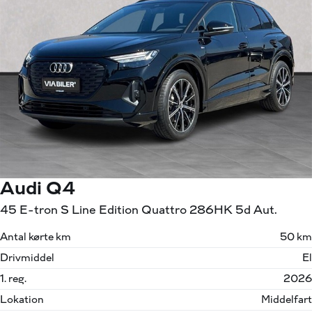
Audi Q4
45 E-tron S Line Edition Quattro 286HK 5d Aut.
Antal kørte km
50 km
Drivmiddel
El
1. reg.
2026
Lokation
Middelfart