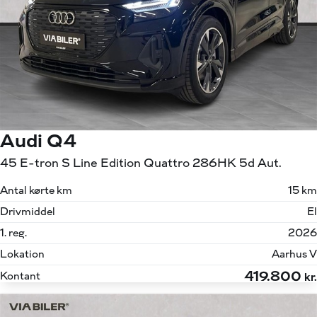
Audi Q4
45 E-tron S Line Edition Quattro 286HK 5d Aut.
Antal kørte km
15 km
Drivmiddel
El
1. reg.
2026
Lokation
Aarhus V
419.800
Kontant
kr.