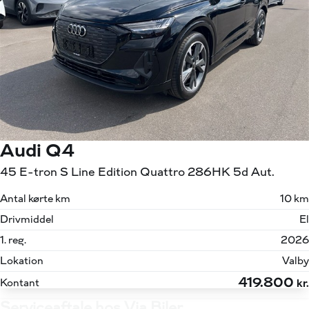
Audi Q4
45 E-tron S Line Edition Quattro 286HK 5d Aut.
Antal kørte km
10 km
Drivmiddel
El
1. reg.
2026
Lokation
Valby
419.800
Kontant
kr.
Serviceaftale hos Via Biler