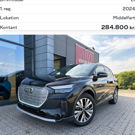
1. reg.
2024
Lokation
Middelfart
284.800
Kontant
kr.