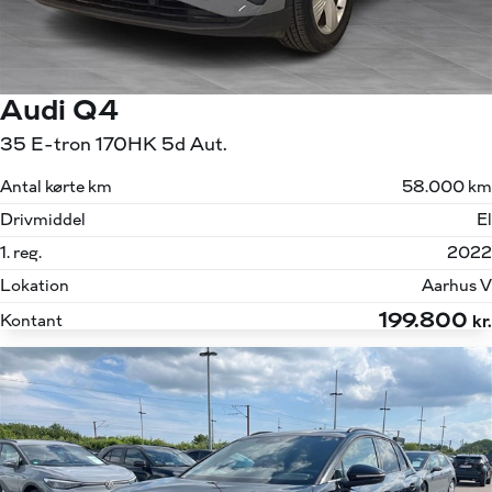
Audi Q4
35 E-tron 170HK 5d Aut.
Antal kørte km
58.000 km
Drivmiddel
El
1. reg.
2022
Lokation
Aarhus V
199.800
Kontant
kr.