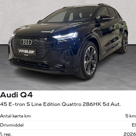
Audi Q4
45 E-tron S Line Edition Quattro 286HK 5d Aut.
Antal kørte km
5 km
Drivmiddel
El
1. reg.
2026