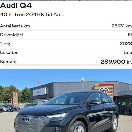
Audi Q4
40 E-tron 204HK 5d Aut.
Antal kørte km
25.131 km
Drivmiddel
El
1. reg.
2023
Lokation
Egå
289.900
Kontant
kr.