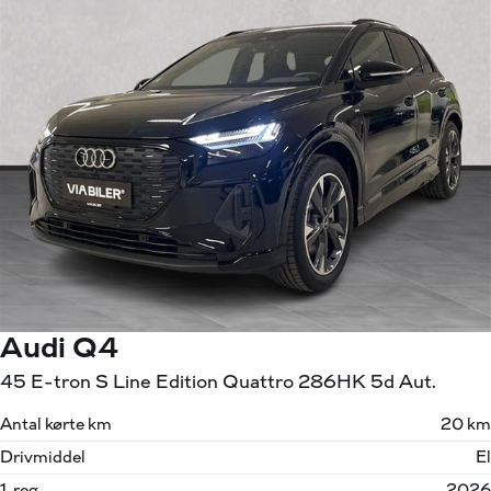
Audi Q4
45 E-tron S Line Edition Quattro 286HK 5d Aut.
Antal kørte km
20 km
Drivmiddel
El
1. reg.
2026