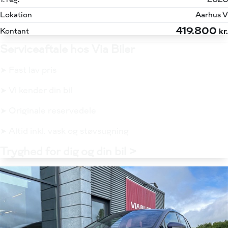
Lokation
Aarhus V
419.800
Kontant
kr.
Serviceaftale hos Via Biler
➤ Fast lav pris
➤ Vi kender din bil
➤ Originale reservedele
➤ Altid inkl. vask og støvsugning
Tryghed for dig og din bil >