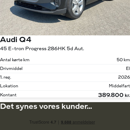
Audi Q4
45 E-tron Progress 286HK 5d Aut.
Antal kørte km
50 km
Drivmiddel
El
1. reg.
2026
Lokation
Middelfart
389.800
Kontant
kr.
Det synes vores kunder...