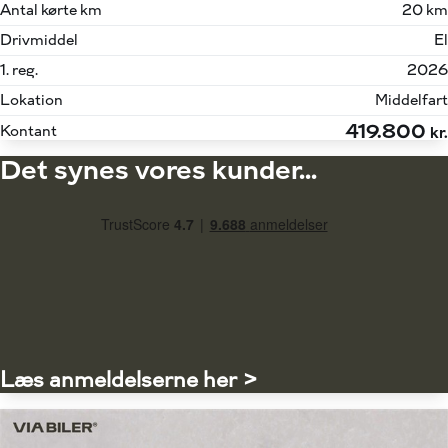
Antal kørte km
20 km
Drivmiddel
El
1. reg.
2026
Lokation
Middelfart
419.800
Kontant
kr.
Det synes vores kunder...
Læs anmeldelserne her >