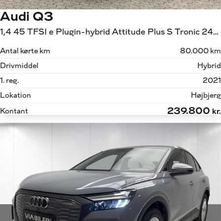
Audi Q3
1,4 45 TFSI e Plugin-hybrid Attitude Plus S Tronic 245HK 5d 6g Aut.
Antal kørte km
80.000 km
Drivmiddel
Hybrid
1. reg.
2021
Lokation
Højbjerg
239.800
Kontant
kr.