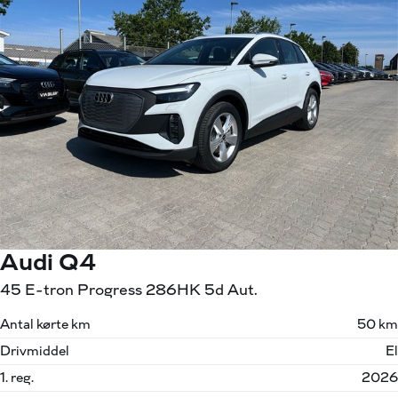
Audi Q4
45 E-tron Progress 286HK 5d Aut.
Antal kørte km
50 km
Drivmiddel
El
1. reg.
2026