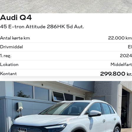
Audi Q4
45 E-tron Attitude 286HK 5d Aut.
Antal kørte km
22.000 km
Drivmiddel
El
1. reg.
2024
Lokation
Middelfart
299.800
Kontant
kr.