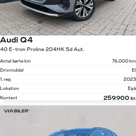
Audi Q4
40 E-tron Proline 204HK 5d Aut.
Antal kørte km
76.000 km
Drivmiddel
El
1. reg.
2023
Lokation
Egå
259.900
Kontant
kr.