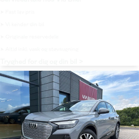
➤ Fast lav pris
➤ Vi kender din bil
➤ Originale reservedele
➤ Altid inkl. vask og støvsugning
Tryghed for dig og din bil >