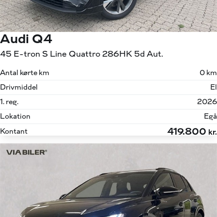
Audi Q4
45 E-tron S Line Quattro 286HK 5d Aut.
Antal kørte km
0 km
Drivmiddel
El
1. reg.
2026
Lokation
Egå
419.800
Kontant
kr.