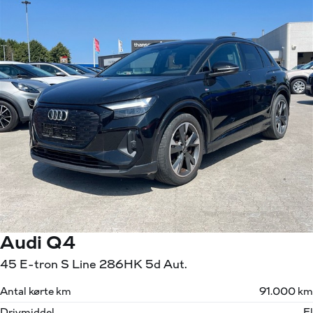
Audi Q4
45 E-tron S Line 286HK 5d Aut.
Antal kørte km
91.000 km
Drivmiddel
El