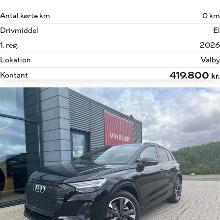
Antal kørte km
0 km
Drivmiddel
El
1. reg.
2026
Lokation
Valby
419.800
Kontant
kr.