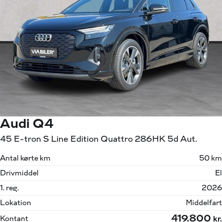
Audi Q4
45 E-tron S Line Edition Quattro 286HK 5d Aut.
Antal kørte km
50 km
Drivmiddel
El
1. reg.
2026
Lokation
Middelfart
419.800
Kontant
kr.