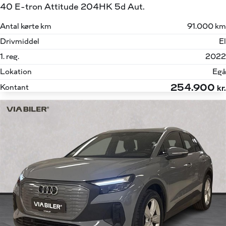
40 E-tron Attitude 204HK 5d Aut.
Antal kørte km
91.000 km
Drivmiddel
El
1. reg.
2022
Lokation
Egå
254.900
Kontant
kr.