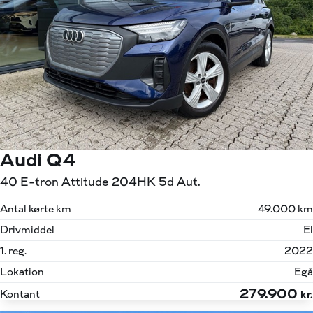
Audi Q4
40 E-tron Attitude 204HK 5d Aut.
Antal kørte km
49.000 km
Drivmiddel
El
1. reg.
2022
Lokation
Egå
279.900
Kontant
kr.