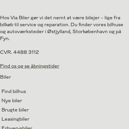
Drivmiddel
Benzin
Drivmiddel
1. reg.
2019
1. reg.
Hos Via Biler gør vi det nemt at være bilejer - lige fra
Lokation
Højbjerg
Lokation
bilkøb til service og reparation. Du finder vores bilhuse
129.800
Kontant
Kontant
kr.
og autoværksteder i Østjylland, Storkøbenhavn og på
Fyn.
CVR. 4488 3112
Find os og se åbningstider
Biler
Find bilhus
Nye biler
Brugte biler
Leasingbiler
Erhvervsbiler