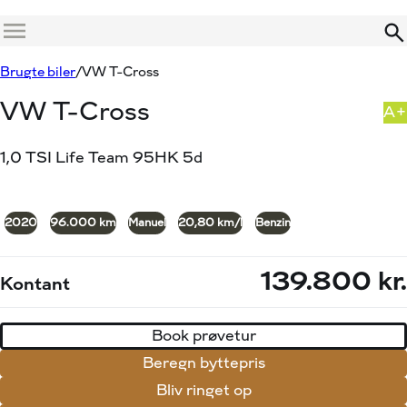
Menu
Book prøvetur
Beregn byttepris
Brugte biler
VW T-Cross
VW T-Cross
A+
1,0 TSI Life Team 95HK 5d
+4
2020
96.000 km
Manuel
20,80 km/l
Benzin
139.800 kr.
Kontant
Book prøvetur
Beregn byttepris
Bliv ringet op