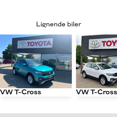
Lignende biler
VW T-Cross
VW T-Cros
1,0 TSI Life 115HK 5d 6g
Antal kørte km
96.000 km
Antal kørte km