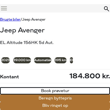
Menu
Book prøvetur
Beregn byttepris
Brugte biler
Jeep Avenger
Jeep Avenger
EL Altitude 156HK 5d Aut.
+19
2023
39.000 km
Automatisk
395 km
El
184.800 kr.
Kontant
Book prøvetur
Beregn byttepris
Bliv ringet op