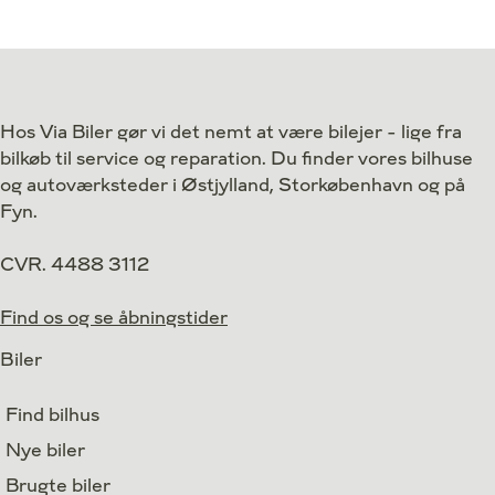
Antal kørte km
36.000 km
Antal kørte km
Drivmiddel
El
Drivmiddel
1. reg.
2023
1. reg.
Lokation
Aarhus V
Lokation
Hos Via Biler gør vi det nemt at være bilejer - lige fra
179.800
Kontant
Kontant
kr.
bilkøb til service og reparation. Du finder vores bilhuse
Finansiering
og autoværksteder i Østjylland, Storkøbenhavn og på
Fyn.
CVR. 4488 3112
Find os og se åbningstider
Biler
Find bilhus
Nye biler
Brugte biler