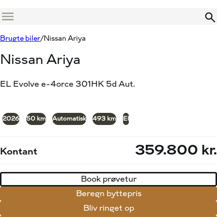
Menu
Book prøvetur
Beregn byttepris
Brugte biler
Nissan Ariya
Nissan Ariya
EL Evolve e-4orce 301HK 5d Aut.
+15
2026
50 km
Automatisk
493 km
El
359.800 kr.
Kontant
Book prøvetur
Beregn byttepris
Bliv ringet op