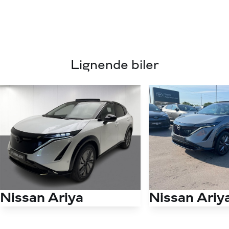
📞36 19 70 00 💻 www.viabiler.dk 📧
44100fm@viabiler.dk 📍 Gl. køge landevej 127. 2500
Valbyt 🚗 Via Biler – Toyota Valby
Lignende biler
Nissan Ariya
Nissan Ariy
EL Evolve e-4orce 301HK 5d Aut.