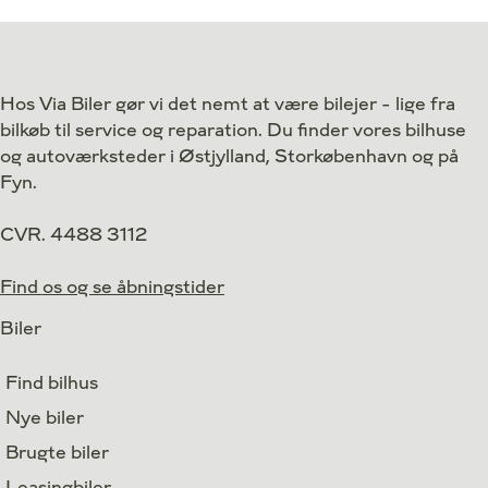
Antal kørte km
50 km
Antal kørte km
Drivmiddel
El
Drivmiddel
1. reg.
2026
1. reg.
Hos Via Biler gør vi det nemt at være bilejer - lige fra
Lokation
Middelfart
Lokation
bilkøb til service og reparation. Du finder vores bilhuse
359.800
Kontant
Kontant
kr.
og autoværksteder i Østjylland, Storkøbenhavn og på
Fyn.
CVR. 4488 3112
Find os og se åbningstider
Biler
Find bilhus
Nye biler
Brugte biler
Leasingbiler