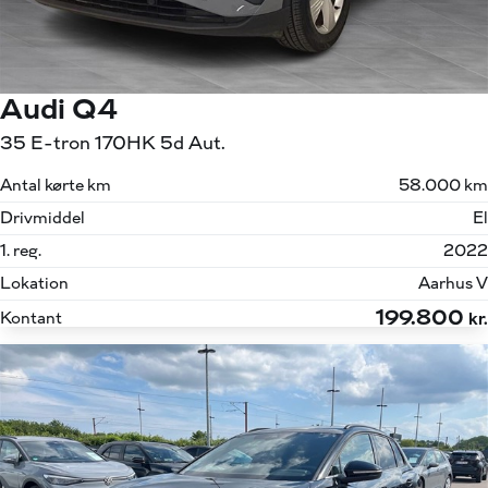
Audi Q4
35 E-tron 170HK 5d Aut.
Antal kørte km
58.000 km
Drivmiddel
El
1. reg.
2022
Lokation
Aarhus V
199.800
Kontant
kr.