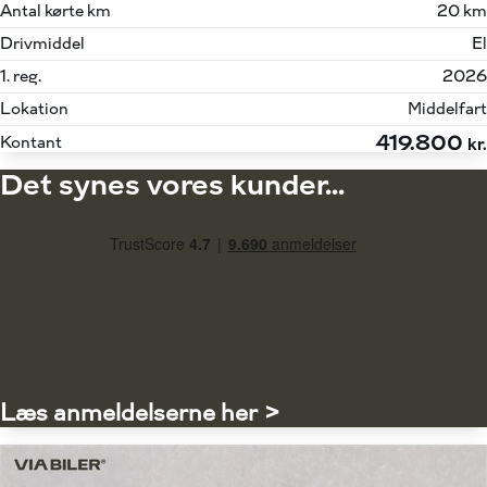
Antal kørte km
20 km
Drivmiddel
El
1. reg.
2026
Lokation
Middelfart
419.800
Kontant
kr.
Det synes vores kunder...
Læs anmeldelserne her >