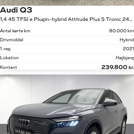
Audi Q3
1,4 45 TFSI e Plugin-hybrid Attitude Plus S Tronic 245HK 5d 6g Aut.
Antal kørte km
80.000 km
Drivmiddel
Hybrid
1. reg.
2021
Lokation
Højbjerg
239.800
Kontant
kr.