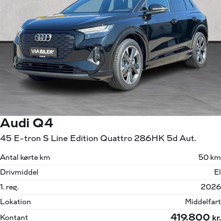
Audi Q4
45 E-tron S Line Edition Quattro 286HK 5d Aut.
Antal kørte km
50 km
Drivmiddel
El
1. reg.
2026
Lokation
Middelfart
419.800
Kontant
kr.