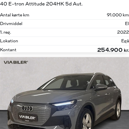
40 E-tron Attitude 204HK 5d Aut.
Antal kørte km
91.000 km
Drivmiddel
El
1. reg.
2022
Lokation
Egå
254.900
Kontant
kr.