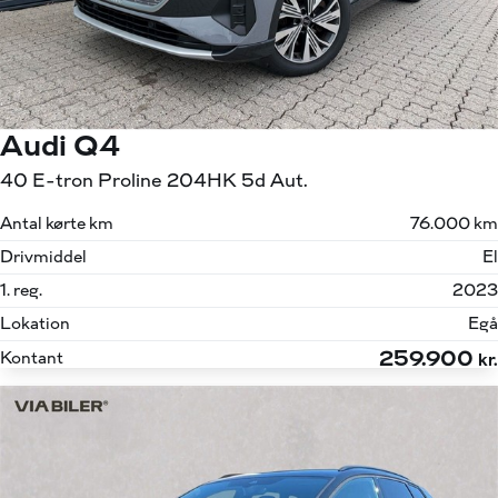
Audi Q4
40 E-tron Proline 204HK 5d Aut.
Antal kørte km
76.000 km
Drivmiddel
El
1. reg.
2023
Lokation
Egå
259.900
Kontant
kr.