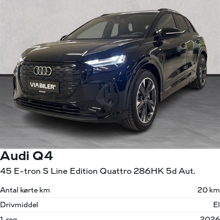
Audi Q4
45 E-tron S Line Edition Quattro 286HK 5d Aut.
Antal kørte km
20 km
Drivmiddel
El
1. reg.
2026