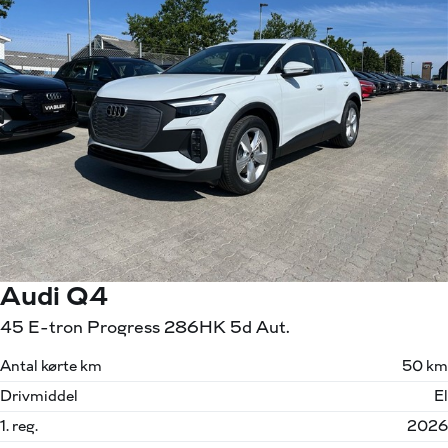
Audi Q4
45 E-tron Progress 286HK 5d Aut.
Antal kørte km
50 km
Drivmiddel
El
1. reg.
2026