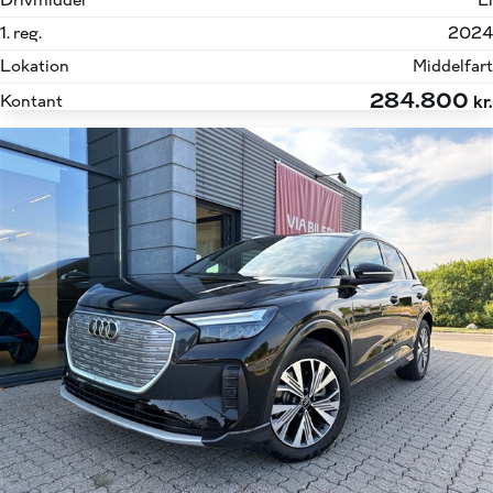
Drivmiddel
El
1. reg.
2024
Lokation
Middelfart
284.800
Kontant
kr.