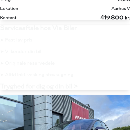
Lokation
Aarhus V
419.800
Kontant
kr.
Serviceaftale hos Via Biler
➤ Fast lav pris
➤ Vi kender din bil
➤ Originale reservedele
➤ Altid inkl. vask og støvsugning
Tryghed for dig og din bil >