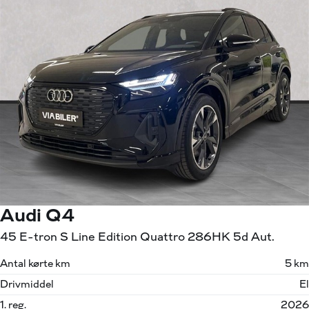
Audi Q4
45 E-tron S Line Edition Quattro 286HK 5d Aut.
Antal kørte km
5 km
Drivmiddel
El
1. reg.
2026