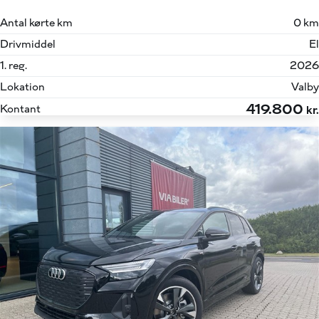
Antal kørte km
0 km
Drivmiddel
El
1. reg.
2026
Lokation
Valby
419.800
Kontant
kr.