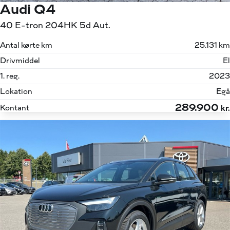
Audi Q4
40 E-tron 204HK 5d Aut.
Antal kørte km
25.131 km
Drivmiddel
El
1. reg.
2023
Lokation
Egå
289.900
Kontant
kr.