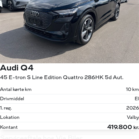
Audi Q4
45 E-tron S Line Edition Quattro 286HK 5d Aut.
Antal kørte km
10 km
Drivmiddel
El
1. reg.
2026
Lokation
Valby
419.800
Kontant
kr.
Serviceaftale hos Via Biler