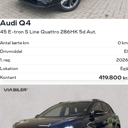
Audi Q4
45 E-tron S Line Quattro 286HK 5d Aut.
Antal kørte km
0 km
Drivmiddel
El
1. reg.
2026
Lokation
Egå
419.800
Kontant
kr.