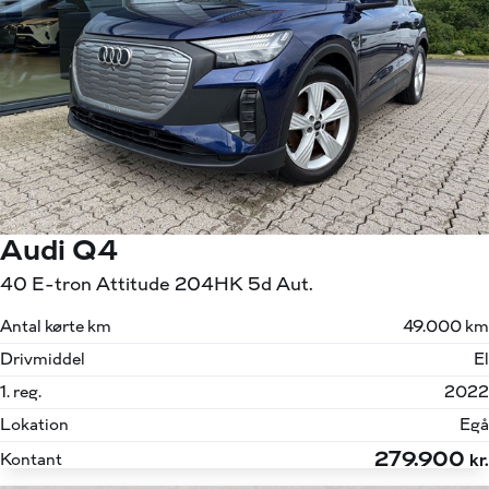
Audi Q4
40 E-tron Attitude 204HK 5d Aut.
Antal kørte km
49.000 km
Drivmiddel
El
1. reg.
2022
Lokation
Egå
279.900
Kontant
kr.