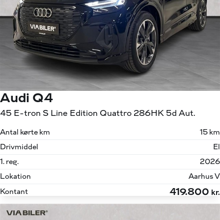
Audi Q4
45 E-tron S Line Edition Quattro 286HK 5d Aut.
Antal kørte km
15 km
Drivmiddel
El
1. reg.
2026
Lokation
Aarhus V
419.800
Kontant
kr.