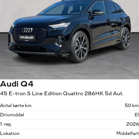
Audi Q4
45 E-tron S Line Edition Quattro 286HK 5d Aut.
Antal kørte km
50 km
Drivmiddel
El
1. reg.
2026
Lokation
Middelfart