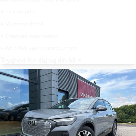
➤ Fast lav pris
➤ Vi kender din bil
➤ Originale reservedele
➤ Altid inkl. vask og støvsugning
Tryghed for dig og din bil >