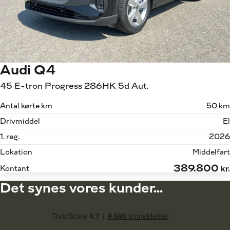
Audi Q4
45 E-tron Progress 286HK 5d Aut.
Antal kørte km
50 km
Drivmiddel
El
1. reg.
2026
Lokation
Middelfart
389.800
Kontant
kr.
Det synes vores kunder...