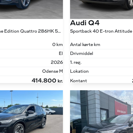
Audi Q4
45 E-tron S Line Edition Quattro 286HK 5d Aut.
0 km
Antal kørte km
El
Drivmiddel
2026
1. reg.
Odense M
Lokation
414.800
Kontant
kr.