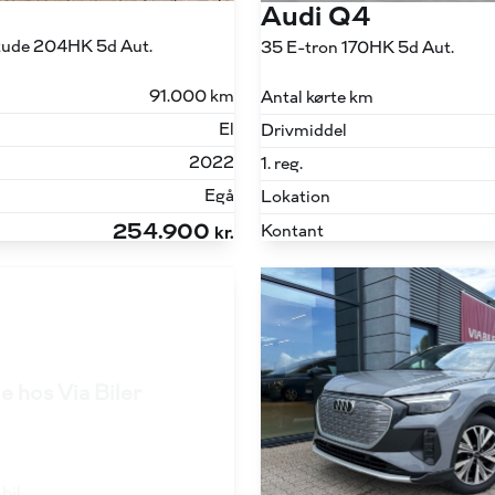
Audi Q4
itude 204HK 5d Aut.
35 E-tron 170HK 5d Aut.
91.000 km
Antal kørte km
El
Drivmiddel
2022
1. reg.
Egå
Lokation
254.900
Kontant
kr.
e hos Via Biler
bil