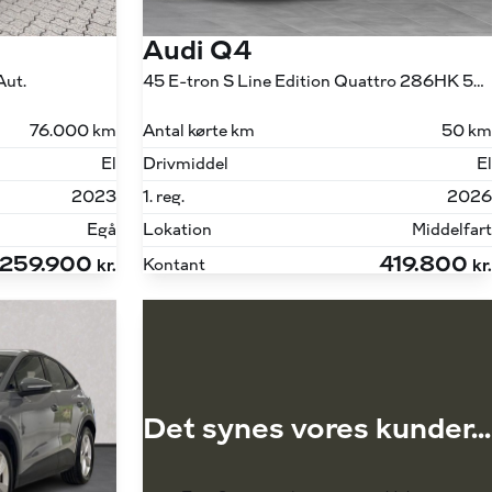
Audi Q4
Aut.
45 E-tron S Line Edition Quattro 286HK 5d Aut.
76.000 km
Antal kørte km
50 km
El
Drivmiddel
El
2023
1. reg.
2026
Egå
Lokation
Middelfart
259.900
419.800
Kontant
kr.
kr.
Det synes vores kunder...