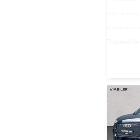
➤ Originale re
➤ Altid inkl. v
Tryghed for 