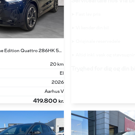
Serviceaftale hos Via Bi
➤ Fast lav pris
➤ Vi kender din bil
➤ Originale reservedele
45 E-tron S Line Edition Quattro 286HK 5d Aut.
➤ Altid inkl. vask og støvsugni
20 km
Tryghed for dig og din b
El
2026
Aarhus V
419.800
kr.