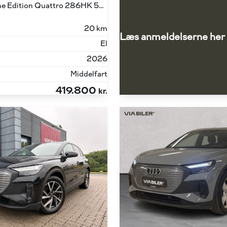
45 E-tron S Line Edition Quattro 286HK 5d Aut.
20 km
Læs anmeldelserne her
El
2026
Middelfart
419.800
kr.