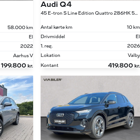
Audi Q4
45 E-tron S Line Edition Quattro 286HK 5d Aut.
Antal kørte km
10 km
58.000 km
Drivmiddel
El
El
1. reg.
2026
2022
Lokation
Valby
Aarhus V
199.800
419.800
Kontant
kr.
kr.