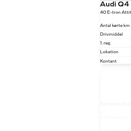
Audi Q4
40 E-tron Att
Antal kørte km
Drivmiddel
1. reg.
Lokation
Kontant
Serviceaftal
➤ Fast lav pris
➤ Vi kender din 