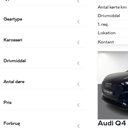
Antal kørte km
Drivmiddel
Geartype
1. reg.
Lokation
Karosseri
Kontant
Drivmiddel
Antal døre
Pris
Audi Q4
Forbrug