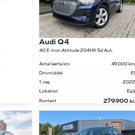
ler
Audi Q4
40 E-tron Attitude 204HK 5d Aut.
ng
Antal kørte km
49.000 km
il >
Drivmiddel
El
1. reg.
2022
Lokation
Egå
279.900
Kontant
kr.