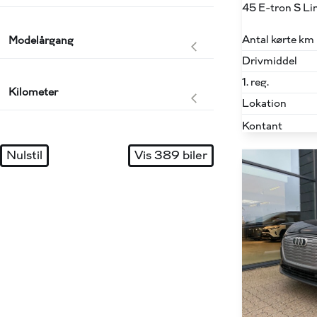
Antal kørte km
Modelårgang
Drivmiddel
1. reg.
Kilometer
Lokation
Kontant
Nulstil
Vis
389
biler