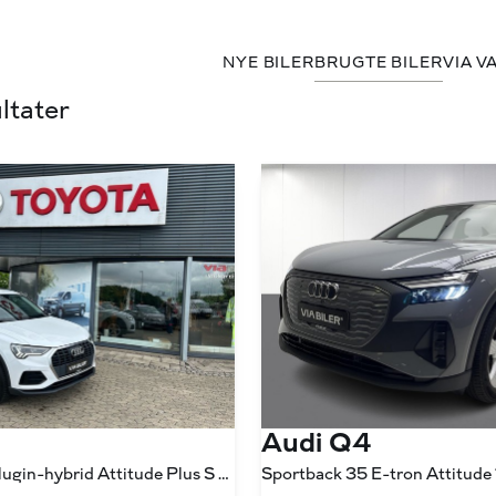
NYE BILER
BRUGTE BILER
VIA V
ltater
Audi Q4
1,4 45 TFSI e Plugin-hybrid Attitude Plus S Tronic 245HK 5d 6g Aut.
Sportback 35 E-tron Attitude