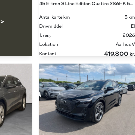
45 E-tron S Line Edition Quattro 286HK 5d Aut.
Antal kørte km
5 km
 >
Drivmiddel
El
1. reg.
2026
Lokation
Aarhus V
419.800
Kontant
kr.