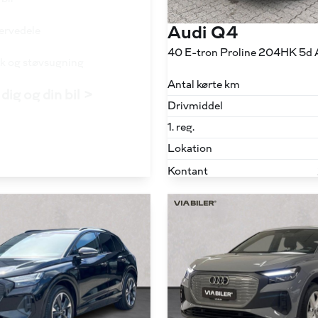
Audi Q4
servedele
40 E-tron Proline 204HK 5d 
ask og støvsugning
Antal kørte km
dig og din bil >
Drivmiddel
1. reg.
Lokation
Kontant