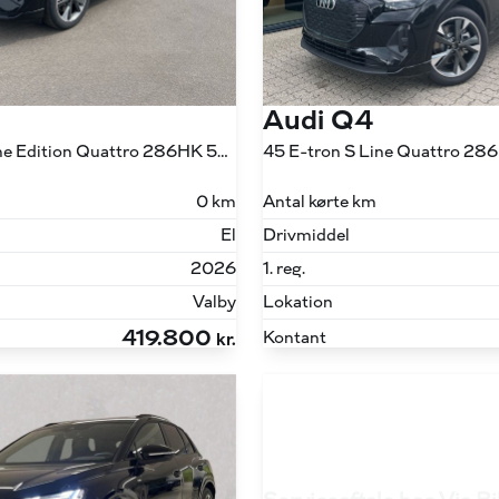
Audi Q4
45 E-tron S Line Edition Quattro 286HK 5d Aut.
45 E-tron S Line Quattro 28
0 km
Antal kørte km
El
Drivmiddel
2026
1. reg.
Valby
Lokation
419.800
Kontant
kr.