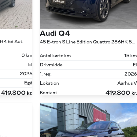
Audi Q4
6HK 5d Aut.
45 E-tron S Line Edition Quattro 286HK 5d Aut.
0 km
Antal kørte km
15 km
El
Drivmiddel
El
2026
1. reg.
2026
Egå
Lokation
Aarhus V
419.800
419.800
Kontant
kr.
kr.