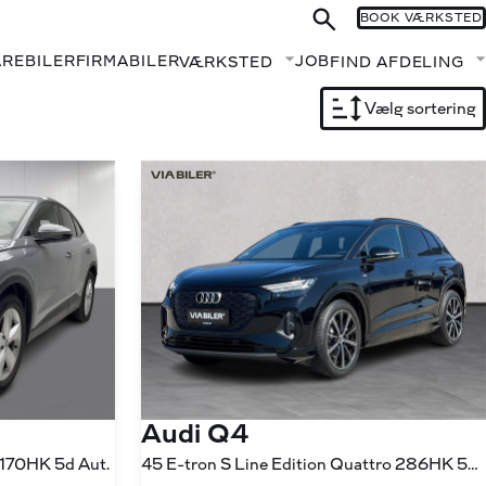
BOOK VÆRKSTED
AREBILER
FIRMABILER
JOB
VÆRKSTED
FIND AFDELING
Fold undermenu ud
Vælg sortering
Audi Q4
 170HK 5d Aut.
45 E-tron S Line Edition Quattro 286HK 5d Aut.