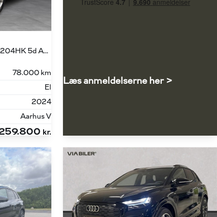
Sportback 40 E-tron Attitude 204HK 5d Aut.
78.000 km
Læs anmeldelserne her >
El
2024
Aarhus V
259.800
kr.