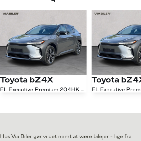
Toyota bZ4X
Toyota bZ4
EL Executive Premium 204HK 5d Aut.
Antal kørte km
16.000 km
Antal kørte km
Drivmiddel
El
Drivmiddel
1. reg.
2025
1. reg.
Lokation
Brøndby
Lokation
Hos Via Biler gør vi det nemt at være bilejer - lige fra
289.900
Kontant
Kontant
kr.