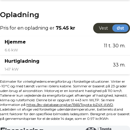
Parkeringssensor for/bag, Regnsensor, Servo,
Stemmebetjening, Sædekøling, Sædevarme for/bag,
Touch Skærm, Trådløs smartphone oplader, Udvendig
temperaturmåler, USB-C stik, Varme i bagsæde, Varme
i forruden, Fuld LED forlygter, Glastag, Hvide blinklys,
Hækspoiler, Indfarvede kofangere, Matrix LED forlygter,
Metallak, Mørktonede ruder bag, Tagræling,
Undervognsbehandlet, Armlæn, Armlæn bag,
Bagagerumsdækken, El-justerbare forsæder med
varme, køl og massage, Glastag, JBL Lydpakke,
Kunstlæder, Læderrat, Multijusterbart rat, Mørk
loftbeklædning, Panoramaglastag, Rat m. varme,
Splitbagsæde, Trådløs Apple CarPlay, Trådløs Android
Auto, Ventilerede forsæder, 7 Airbags, ABS, Automatisk
nødopkald, Auto hold, Blindvinkelassistent, ESP, Isofix,
Skiltegenkendelse, Startspærre, Toyota Safety Sense,
Træthedsregistrering, Vejbaneassistent