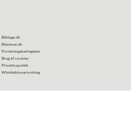
Bilklage.dk
Bilansvar.dk
Forretningsbetingelser
Brug af cookies
Privatlivspolitik
Whistleblowerordning