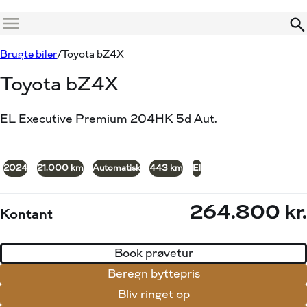
Menu
Book prøvetur
Beregn byttepris
Brugte biler
Toyota bZ4X
Toyota bZ4X
EL Executive Premium 204HK 5d Aut.
+30
2024
21.000 km
Automatisk
443 km
El
264.800 kr.
Kontant
Book prøvetur
Beregn byttepris
Bliv ringet op