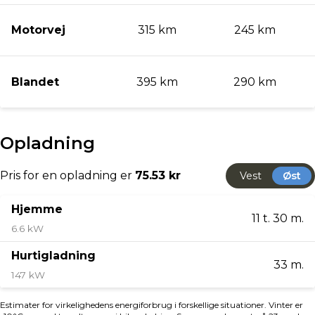
💳 Attraktive finansieringsmuligheder både med og
uden udbetaling!
💼 Skarpe forsikringstilbud
🔄 Vi byder på alle biler – Uanset alder, kilometer og
mærke
Salgsafdelingen holder åbent:
Mandag - Fredag kl. 09.00 - 17.30
Lørdag - Søndag kl 11.00 - 16.00
📞43 20 90 00
💻 www.viabiler.dk
📧 1110fm@viabiler.dk
📍 Vibeholmsvej 26-28, 2605 Brøndby
🚗 Via Biler – Toyota Brøndby
Vi tager forebehold for tastefejl