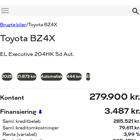
Menu
Book prøvetur
Beregn byttepris
Brugte biler
Toyota BZ4X
Toyota BZ4X
EL Executive 204HK 5d Aut.
+19
2025
21.873 km
Automatisk
444 km
El
279.900 kr.
Kontant
3.487 kr.
Finansiering
Saml. kreditbeløb
285.521 kr.
Saml. kreditomkostninger
79.611 kr.
Rente (variabel)
3,99 %