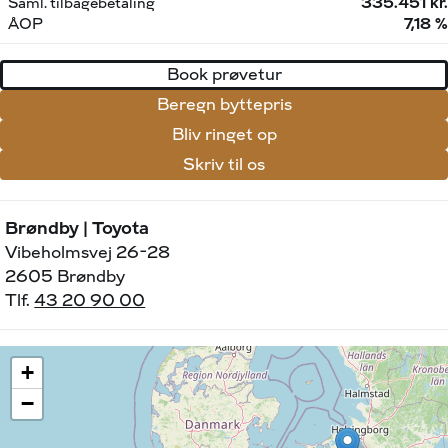
Saml. tilbagebetaling
335.451 kr.
ÅOP
7,18 %
Book prøvetur
Beregn byttepris
Bliv ringet op
Skriv til os
Brøndby | Toyota
Vibeholmsvej 26-28
2605 Brøndby
Tlf.
43 20 90 00