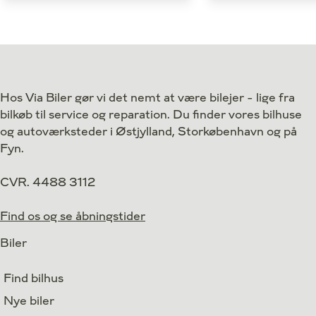
Antal kørte km
Antal kørte km
21.000 km
Drivmiddel
Drivmiddel
El
1. reg.
1. reg.
2024
Lokation
Lokation
Silkeborg
Hos Via Biler gør vi det nemt at være bilejer - lige fra
264.800
Kontant
Kontant
kr.
bilkøb til service og reparation. Du finder vores bilhuse
og autoværksteder i Østjylland, Storkøbenhavn og på
Fyn.
CVR. 4488 3112
Find os og se åbningstider
Biler
Find bilhus
Nye biler