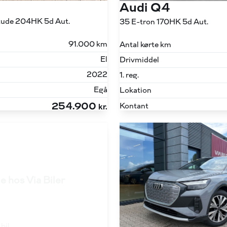
Audi Q4
itude 204HK 5d Aut.
35 E-tron 170HK 5d Aut.
91.000 km
Antal kørte km
El
Drivmiddel
2022
1. reg.
Egå
Lokation
254.900
Kontant
kr.
e hos Via Biler
bil