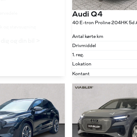
Audi Q4
servedele
40 E-tron Proline 204HK 5d 
ask og støvsugning
Antal kørte km
dig og din bil >
Drivmiddel
1. reg.
Lokation
Kontant