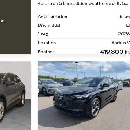
45 E-tron S Line Edition Quattro 286HK 5d Aut.
Antal kørte km
5 km
 >
Drivmiddel
El
1. reg.
2026
Lokation
Aarhus V
419.800
Kontant
kr.