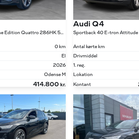
Audi Q4
45 E-tron S Line Edition Quattro 286HK 5d Aut.
0 km
Antal kørte km
El
Drivmiddel
2026
1. reg.
Odense M
Lokation
414.800
Kontant
kr.