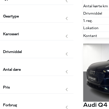
Antal kørte km
Drivmiddel
Geartype
1. reg.
Lokation
Karosseri
Kontant
Drivmiddel
Antal døre
Pris
Audi Q4
Forbrug