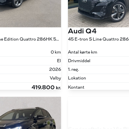
Audi Q4
45 E-tron S Line Edition Quattro 286HK 5d Aut.
45 E-tron S Line Quattro 28
0 km
Antal kørte km
El
Drivmiddel
2026
1. reg.
Valby
Lokation
419.800
Kontant
kr.