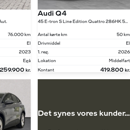
Audi Q4
Aut.
45 E-tron S Line Edition Quattro 286HK 5d Aut.
76.000 km
Antal kørte km
50 km
El
Drivmiddel
El
2023
1. reg.
2026
Egå
Lokation
Middelfart
259.900
419.800
Kontant
kr.
kr.
Det synes vores kunder...