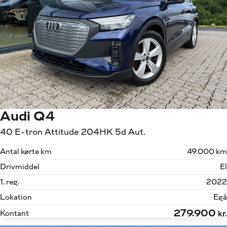
Audi Q4
40 E-tron Attitude 204HK 5d Aut.
Antal kørte km
49.000 km
Drivmiddel
El
1. reg.
2022
Lokation
Egå
279.900
Kontant
kr.