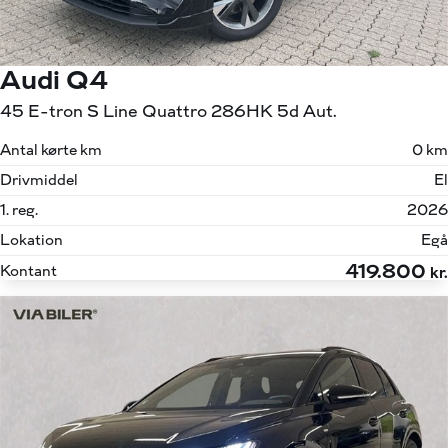
Audi Q4
45 E-tron S Line Quattro 286HK 5d Aut.
Antal kørte km
0 km
Drivmiddel
El
1. reg.
2026
Lokation
Egå
419.800
Kontant
kr.