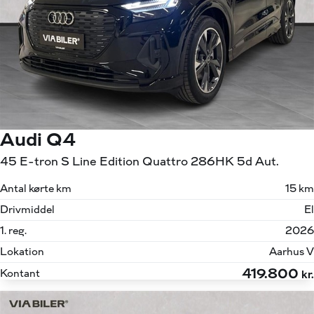
Audi Q4
45 E-tron S Line Edition Quattro 286HK 5d Aut.
Antal kørte km
15 km
Drivmiddel
El
1. reg.
2026
Lokation
Aarhus V
419.800
Kontant
kr.