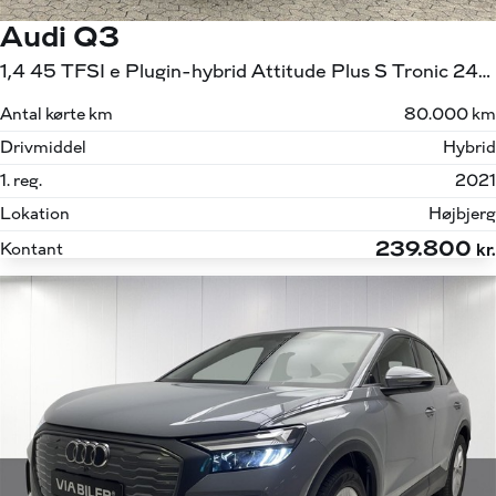
Audi Q3
1,4 45 TFSI e Plugin-hybrid Attitude Plus S Tronic 245HK 5d 6g Aut.
Antal kørte km
80.000 km
Drivmiddel
Hybrid
1. reg.
2021
Lokation
Højbjerg
239.800
Kontant
kr.