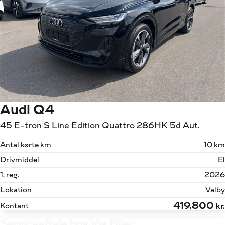
Audi Q4
45 E-tron S Line Edition Quattro 286HK 5d Aut.
Antal kørte km
10 km
Drivmiddel
El
1. reg.
2026
Lokation
Valby
419.800
Kontant
kr.
Serviceaftale hos Via Biler