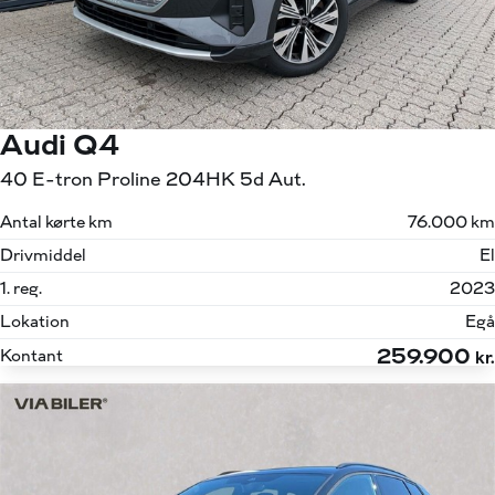
Audi Q4
40 E-tron Proline 204HK 5d Aut.
Antal kørte km
76.000 km
Drivmiddel
El
1. reg.
2023
Lokation
Egå
259.900
Kontant
kr.