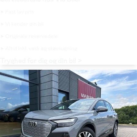
➤ Fast lav pris
➤ Vi kender din bil
➤ Originale reservedele
➤ Altid inkl. vask og støvsugning
Tryghed for dig og din bil >