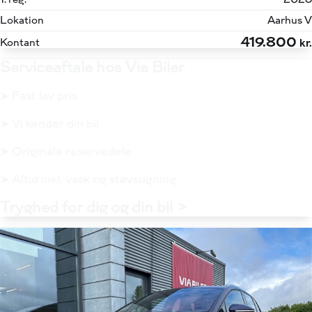
Lokation
Aarhus V
419.800
Kontant
kr.
Serviceaftale hos Via Biler
➤ Fast lav pris
➤ Vi kender din bil
➤ Originale reservedele
➤ Altid inkl. vask og støvsugning
Tryghed for dig og din bil >