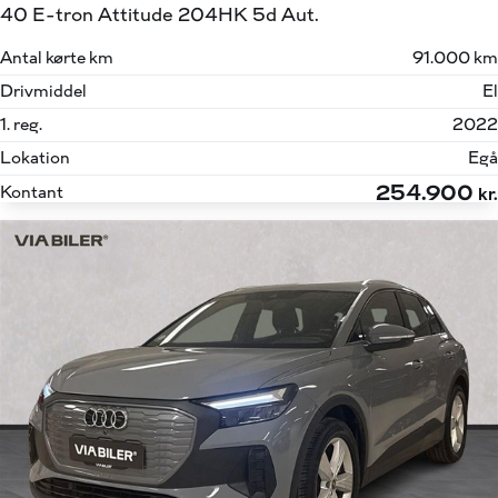
40 E-tron Attitude 204HK 5d Aut.
Antal kørte km
91.000 km
Drivmiddel
El
1. reg.
2022
Lokation
Egå
254.900
Kontant
kr.