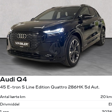
Audi Q4
45 E-tron S Line Edition Quattro 286HK 5d Aut.
Antal kørte km
20 km
Drivmiddel
El
1. reg.
2026