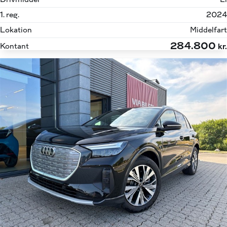
1. reg.
2024
Lokation
Middelfart
284.800
Kontant
kr.