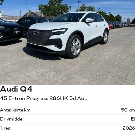
Audi Q4
45 E-tron Progress 286HK 5d Aut.
Antal kørte km
50 km
Drivmiddel
El
1. reg.
2026