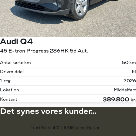
Audi Q4
45 E-tron Progress 286HK 5d Aut.
Antal kørte km
50 km
Drivmiddel
El
1. reg.
2026
Lokation
Middelfart
389.800
Kontant
kr.
Det synes vores kunder...