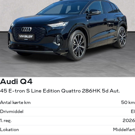
Audi Q4
45 E-tron S Line Edition Quattro 286HK 5d Aut.
Antal kørte km
50 km
Drivmiddel
El
1. reg.
2026
Lokation
Middelfart