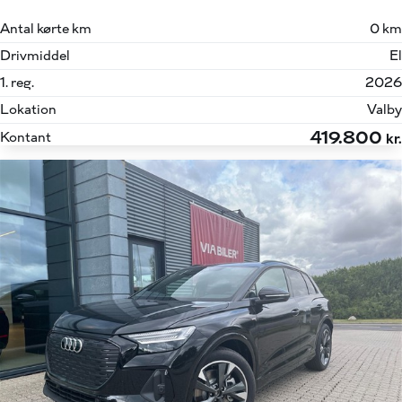
Antal kørte km
0 km
Drivmiddel
El
1. reg.
2026
Lokation
Valby
419.800
Kontant
kr.