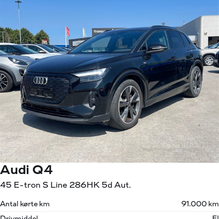
Audi Q4
45 E-tron S Line 286HK 5d Aut.
Antal kørte km
91.000 km
Drivmiddel
El