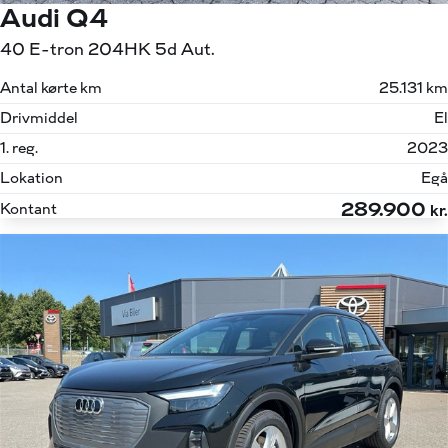
Audi Q4
40 E-tron 204HK 5d Aut.
Antal kørte km
25.131 km
Drivmiddel
El
1. reg.
2023
Lokation
Egå
289.900
Kontant
kr.