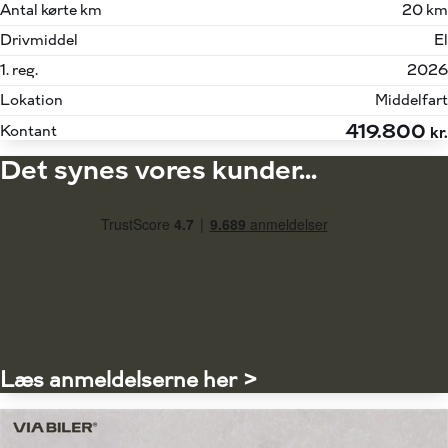
Antal kørte km
20 km
Drivmiddel
El
1. reg.
2026
Lokation
Middelfart
419.800
Kontant
kr.
Det synes vores kunder...
Læs anmeldelserne her >