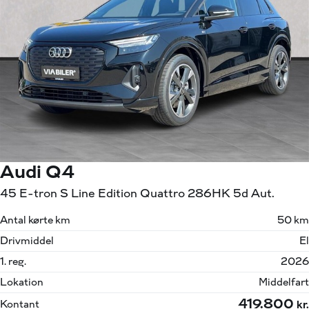
Audi Q4
45 E-tron S Line Edition Quattro 286HK 5d Aut.
Antal kørte km
50 km
Drivmiddel
El
1. reg.
2026
Lokation
Middelfart
419.800
Kontant
kr.