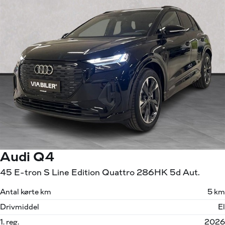
Audi Q4
45 E-tron S Line Edition Quattro 286HK 5d Aut.
Antal kørte km
5 km
Drivmiddel
El
1. reg.
2026