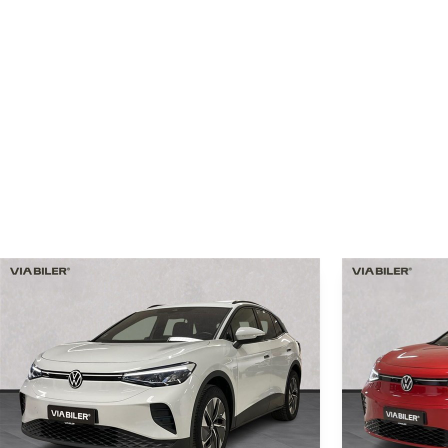
Du er altid meget velkommen i vores flotte showroom men
besigtigelse/prøvetur, på denne måde er vi forberedt og si
Bilen er importeret, udstyr kan derfor variere i forhold ti