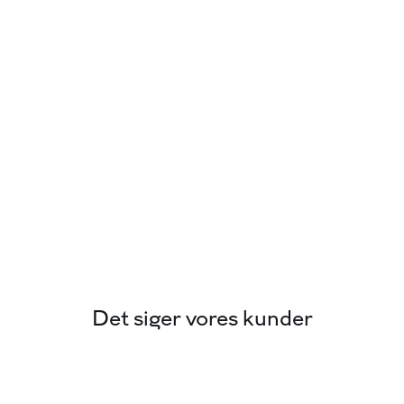
dste vilkår.
 udbetaling!
rke
snak
Det siger vores kunder