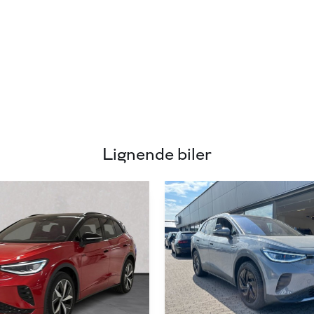
 vi anbefaler at du booker tid til
kre os du for det helt rette indtryk af bilen.
l danske versioner!
Lignende biler