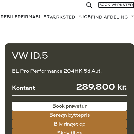
BOOK VÆRKSTED
AREBILER
FIRMABILER
JOB
VÆRKSTED
FIND AFDELING
Fold undermenu ud
Book prøvetur
Beregn byttepris
VW ID.5
EL Pro Performance 204HK 5d Aut.
289.800 kr.
Kontant
Book prøvetur
Beregn byttepris
Bliv ringet op
Skriv til os