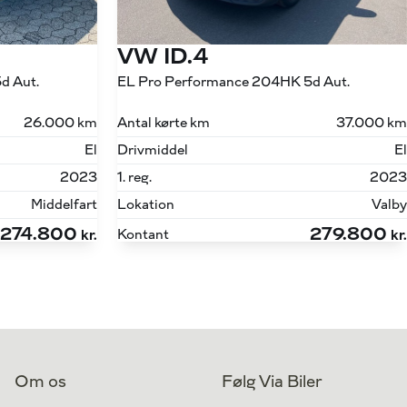
VW ID.4
d Aut.
EL Pro Performance 204HK 5d Aut.
26.000 km
Antal kørte km
37.000 km
El
Drivmiddel
El
2023
1. reg.
2023
Middelfart
Lokation
Valby
274.800
279.800
Kontant
kr.
kr.
Om os
Følg Via Biler