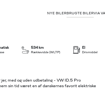
NYE BILER
BRUGTE BILER
VIA V
+22
atisk
534 km
El
sse
Rækkevidde (WLTP)
Drivmiddel
ser jer, med og uden udbetaling - VW ID.5 Pro
m sin tid været en af danskernes favorit elektriske