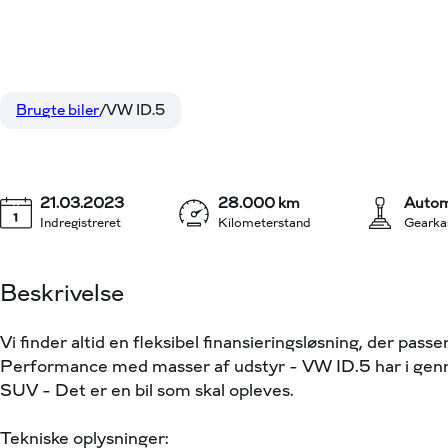
VW ID.5
289.800 kr.
EL Pro Performance 204HK 5d Aut.
KONTANT
Brugte biler
VW ID.5
21.03.2023
28.000 km
Autom
Indregistreret
Kilometerstand
Gearka
Beskrivelse
Vi finder altid en fleksibel finansieringsløsning, der pas
Performance med masser af udstyr – VW ID.5 har i genne
SUV – Det er en bil som skal opleves.
Tekniske oplysninger: