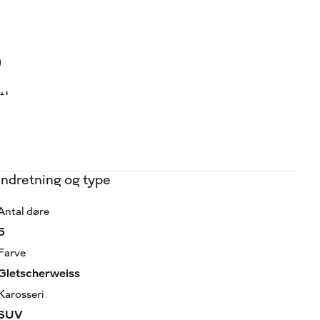
)
t!
Indretning og type
Antal døre
arme
5
Farve
Gletscherweiss
Karosseri
SUV
 Auto